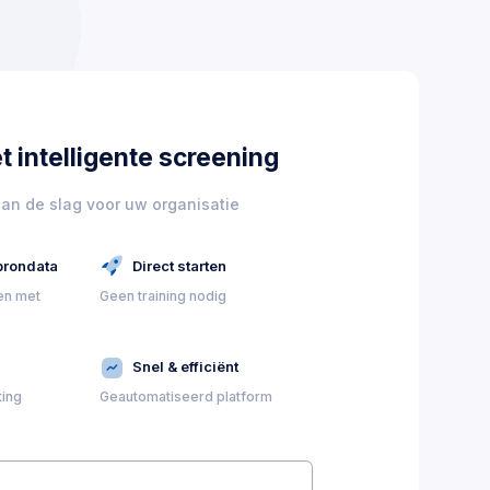
t intelligente screening
aan de slag voor uw organisatie
brondata
Direct starten
en met
Geen training nodig
Snel & efficiënt
ting
Geautomatiseerd platform