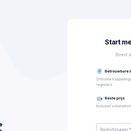
Start me
Direct 
Betrouwbare 
Officiële koppeling
registers
Beste prijs
Inclusief volumekor